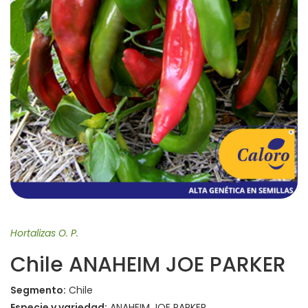
Hortalizas O. P.
Chile ANAHEIM JOE PARKER
Segmento:
Chile
Especie y variedad:
ANAHEIM JOE PARKER