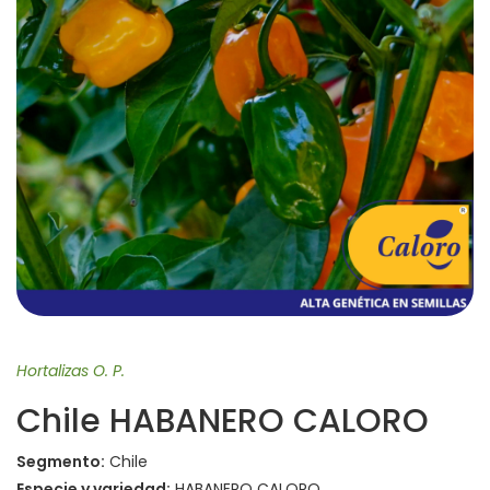
Hortalizas O. P.
Chile HABANERO CALORO
Segmento:
Chile
Especie y variedad:
HABANERO CALORO