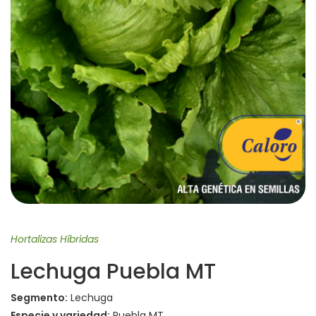
Hortalizas Híbridas
Lechuga Puebla MT
Segmento:
Lechuga
Especie y variedad:
Puebla MT