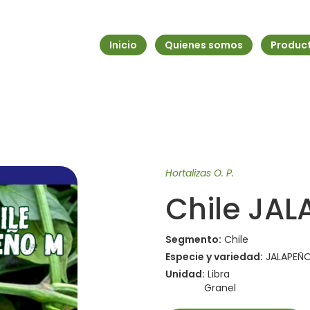
Inicio
Quienes somos
Produc
Hortalizas O. P.
Chile JAL
Segmento:
Chile
Especie y variedad:
JALAPEÑO
Unidad:
Libra
Granel