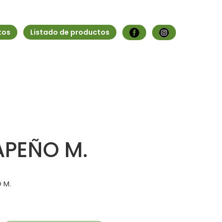
tos
Listado de productos
APEÑO M.
 M.