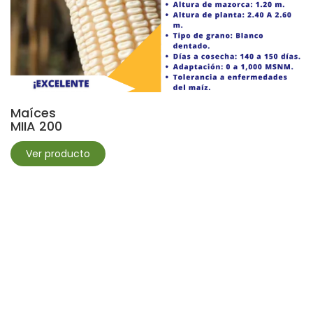
Maíces
MIIA 200
Ver producto