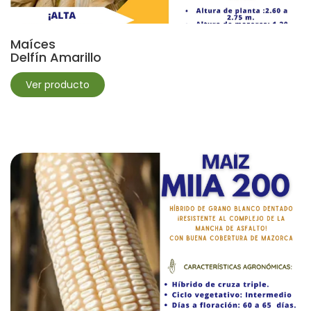
Maíces
Delfín Amarillo
Ver producto