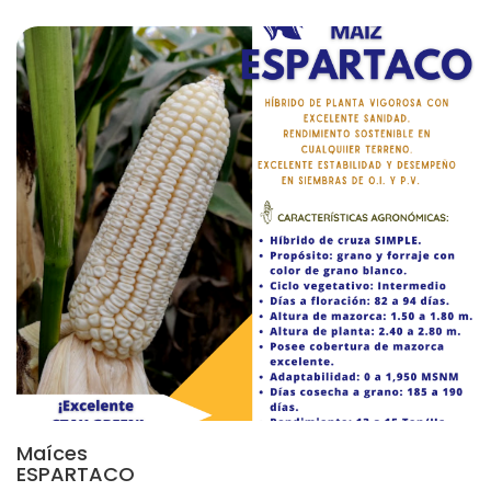
Maíces
ESPARTACO